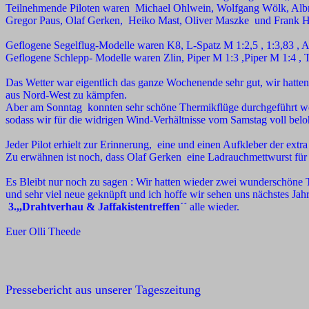
Teilnehmende Piloten waren Michael Ohlwein, Wolfgang Wölk, Albre
Gregor Paus, Olaf Gerken, Heiko Mast, Oliver Maszke und Frank 
Geflogene Segelflug-Modelle waren K8, L-Spatz M 1:2,5 , 1:3,83 , 
Geflogene Schlepp- Modelle waren Zlin, Piper M 1:3 ,Piper M 1:4 , 
Das Wetter war eigentlich das ganze Wochenende sehr gut, wir hatte
aus Nord-West zu kämpfen.
Aber am Sonntag konnten sehr schöne Thermikflüge durchgeführt werd
sodass wir für die widrigen Wind-Verhältnisse vom Samstag voll bel
Jeder Pilot erhielt zur Erinnerung, eine
und einen Aufkleber der extra 
Zu erwähnen ist noch, dass Olaf Gerken eine Ladrauchmettwurst für 
Es Bleibt nur noch zu sagen : Wir hatten wieder zwei wunderschöne 
und sehr viel neue geknüpft und ich hoffe wir sehen uns nächstes Jah
3.,,Drahtverhau & Jaffakistentreffen´´
alle wieder.
Euer Olli Theede
Pressebericht aus unserer Tageszeitung